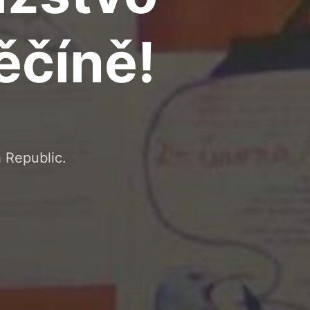
ěčíně!
 Republic.