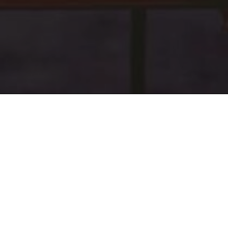
z německé farmy
těl přidat do KPZ
te se do 15.2. na