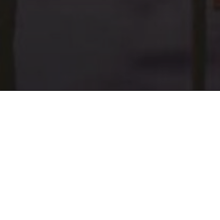
V sezóně 2026 
Weites Feld
ve St
(Komunitně podpo