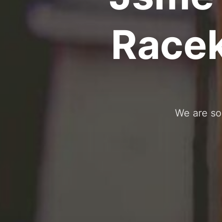
Racek
We are so