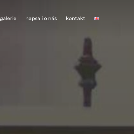
galerie
napsali o nás
kontakt