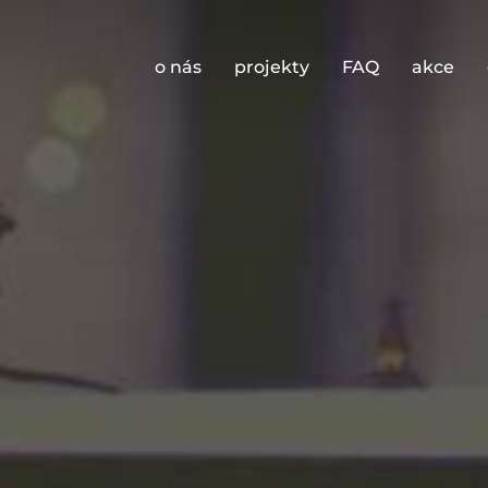
o nás
projekty
FAQ
akce